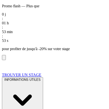
Promo flash
—
Plus que
0
j
:
01
h
:
53
min
:
52
s
pour profiter de
jusqu'à -20%
sur votre stage
TROUVER UN STAGE
INFORMATIONS UTILES