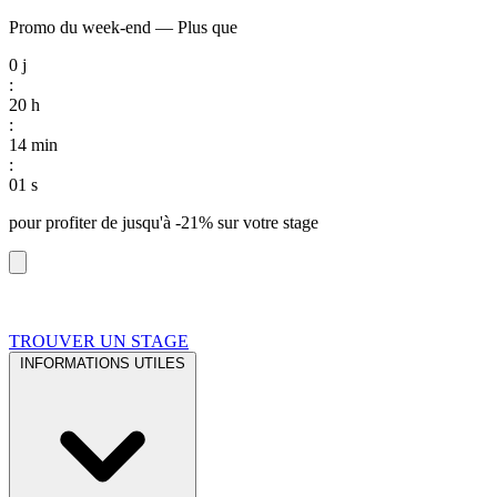
Promo du week-end
—
Plus que
0
j
:
20
h
:
14
min
:
01
s
pour profiter de
jusqu'à -21%
sur votre stage
TROUVER UN STAGE
INFORMATIONS UTILES