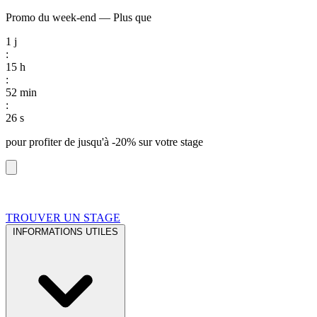
Promo du week-end
—
Plus que
1
j
:
15
h
:
52
min
:
25
s
pour profiter de
jusqu'à -20%
sur votre stage
TROUVER UN STAGE
INFORMATIONS UTILES