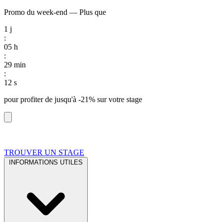
Promo du week-end
—
Plus que
1
j
:
05
h
:
29
min
:
11
s
pour profiter de
jusqu'à -21%
sur votre stage
TROUVER UN STAGE
INFORMATIONS UTILES