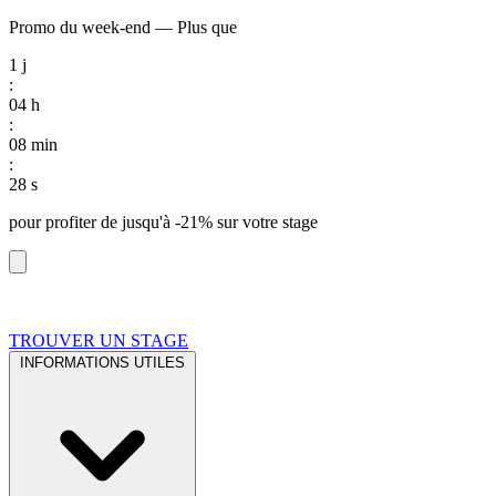
Promo du week-end
—
Plus que
1
j
:
04
h
:
08
min
:
27
s
pour profiter de
jusqu'à -21%
sur votre stage
TROUVER UN STAGE
INFORMATIONS UTILES