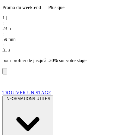
Promo du week-end
—
Plus que
1
j
:
23
h
:
59
min
:
30
s
pour profiter de
jusqu'à -20%
sur votre stage
TROUVER UN STAGE
INFORMATIONS UTILES