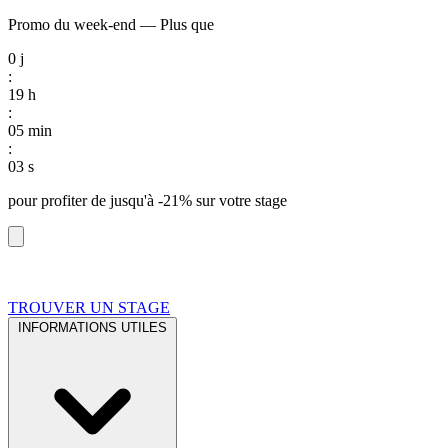
Promo du week-end
—
Plus que
0
j
:
19
h
:
05
min
:
02
s
pour profiter de
jusqu'à -21%
sur votre stage
TROUVER UN STAGE
INFORMATIONS UTILES