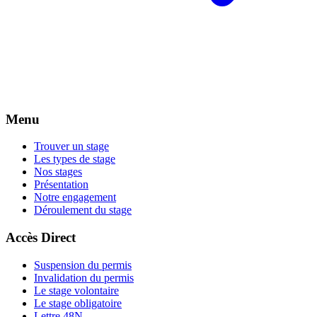
Menu
Trouver un stage
Les types de stage
Nos stages
Présentation
Notre engagement
Déroulement du stage
Accès Direct
Suspension du permis
Invalidation du permis
Le stage volontaire
Le stage obligatoire
Lettre 48N