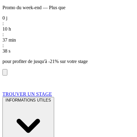
Promo du week-end
—
Plus que
0
j
:
10
h
:
37
min
:
38
s
pour profiter de
jusqu'à -21%
sur votre stage
TROUVER UN STAGE
INFORMATIONS UTILES