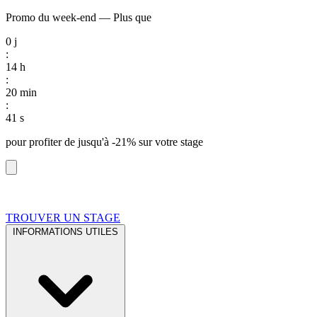
Promo du week-end
—
Plus que
0
j
:
14
h
:
20
min
:
40
s
pour profiter de
jusqu'à -21%
sur votre stage
TROUVER UN STAGE
INFORMATIONS UTILES