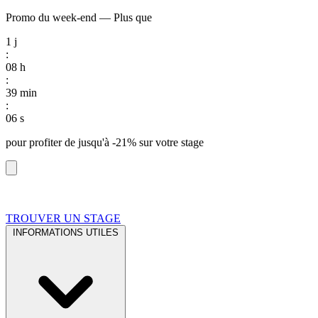
Promo du week-end
—
Plus que
1
j
:
08
h
:
39
min
:
05
s
pour profiter de
jusqu'à -21%
sur votre stage
TROUVER UN STAGE
INFORMATIONS UTILES