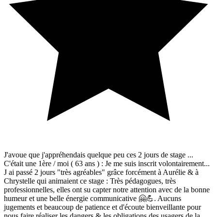
J'avoue que j'appréhendais quelque peu ces 2 jours de stage ...
C'était une 1ère / moi ( 63 ans ) : Je me suis inscrit volontairement...
J ai passé 2 jours "très agréables" grâce forcément à Aurélie & à
Chrystelle qui animaient ce stage : Très pédagogues, très
professionnelles, elles ont su capter notre attention avec de la bonne
humeur et une belle énergie communicative 🤗💪. Aucuns
jugements et beaucoup de patience et d'écoute bienveillante pour
nous faire réaliser les dangers & les obligations des usagers de la