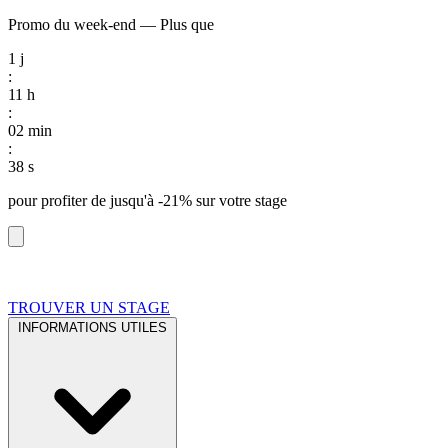
Promo du week-end
—
Plus que
1
j
:
11
h
:
02
min
:
37
s
pour profiter de
jusqu'à -21%
sur votre stage
TROUVER UN STAGE
INFORMATIONS UTILES