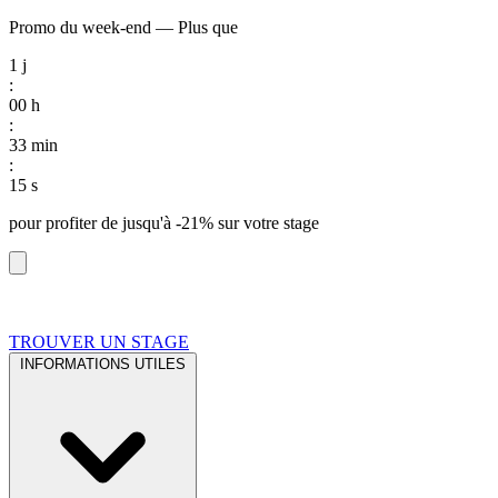
Promo du week-end
—
Plus que
1
j
:
00
h
:
33
min
:
14
s
pour profiter de
jusqu'à -21%
sur votre stage
TROUVER UN STAGE
INFORMATIONS UTILES