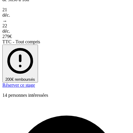
21
déc.
→
22
déc.
279€
TTC - Tout compris
200€ remboursés
Réserver ce stage
14 personnes intéressées