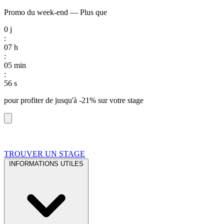
Promo du week-end
—
Plus que
0
j
:
07
h
:
05
min
:
55
s
pour profiter de
jusqu'à -21%
sur votre stage
TROUVER UN STAGE
INFORMATIONS UTILES