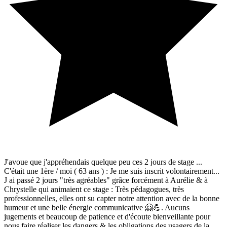
J'avoue que j'appréhendais quelque peu ces 2 jours de stage ...
C'était une 1ère / moi ( 63 ans ) : Je me suis inscrit volontairement...
J ai passé 2 jours "très agréables" grâce forcément à Aurélie & à
Chrystelle qui animaient ce stage : Très pédagogues, très
professionnelles, elles ont su capter notre attention avec de la bonne
humeur et une belle énergie communicative 🤗💪. Aucuns
jugements et beaucoup de patience et d'écoute bienveillante pour
nous faire réaliser les dangers & les obligations des usagers de la