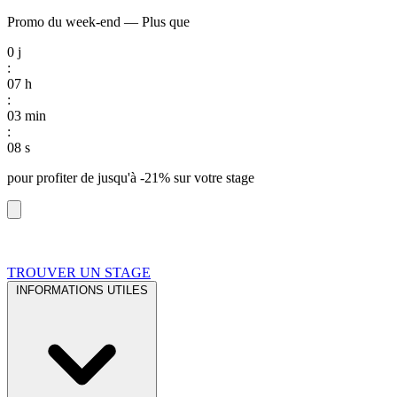
Promo du week-end
—
Plus que
0
j
:
07
h
:
03
min
:
07
s
pour profiter de
jusqu'à -21%
sur votre stage
TROUVER UN STAGE
INFORMATIONS UTILES