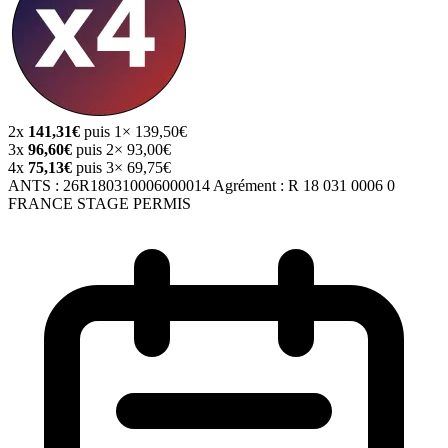
2x
141,31€
puis 1× 139,50€
3x
96,60€
puis 2× 93,00€
4x
75,13€
puis 3× 69,75€
ANTS :
26R180310006000014
Agrément :
R 18 031 0006 0
FRANCE STAGE PERMIS