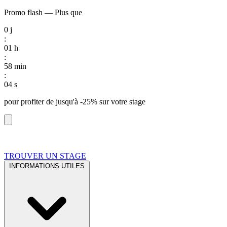
Promo flash
—
Plus que
0
j
:
01
h
:
58
min
:
03
s
pour profiter de
jusqu'à -25%
sur votre stage
TROUVER UN STAGE
INFORMATIONS UTILES