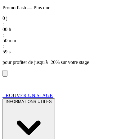
Promo flash
—
Plus que
0
j
:
00
h
:
50
min
:
58
s
pour profiter de
jusqu'à -20%
sur votre stage
TROUVER UN STAGE
INFORMATIONS UTILES