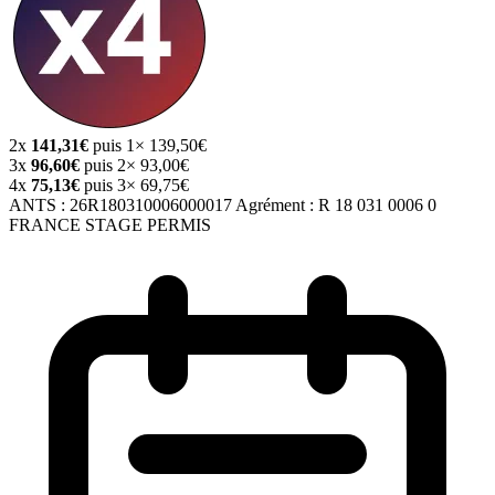
2x
141,31€
puis 1× 139,50€
3x
96,60€
puis 2× 93,00€
4x
75,13€
puis 3× 69,75€
ANTS :
26R180310006000017
Agrément :
R 18 031 0006 0
FRANCE STAGE PERMIS