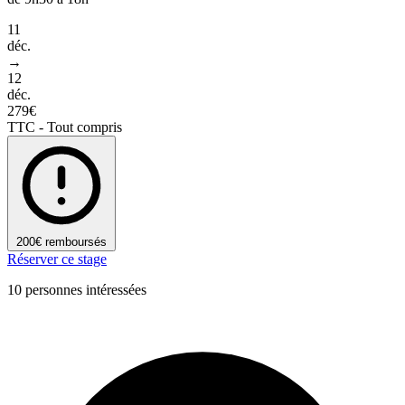
11
déc.
→
12
déc.
279€
TTC - Tout compris
200€ remboursés
Réserver ce stage
10 personnes intéressées