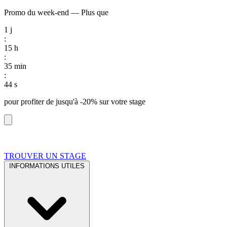
Promo du week-end
—
Plus que
1
j
:
15
h
:
35
min
:
43
s
pour profiter de
jusqu'à -20%
sur votre stage
TROUVER UN STAGE
INFORMATIONS UTILES