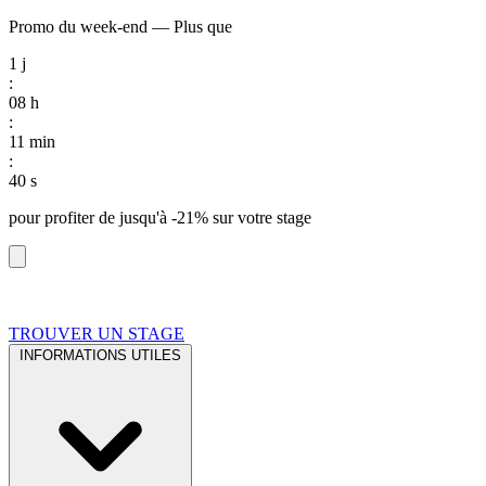
Promo du week-end
—
Plus que
1
j
:
08
h
:
11
min
:
39
s
pour profiter de
jusqu'à -21%
sur votre stage
TROUVER UN STAGE
INFORMATIONS UTILES