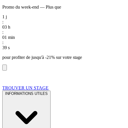
Promo du week-end
—
Plus que
1
j
:
03
h
:
01
min
:
38
s
pour profiter de
jusqu'à -21%
sur votre stage
TROUVER UN STAGE
INFORMATIONS UTILES