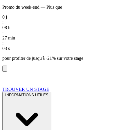
Promo du week-end
—
Plus que
0
j
:
08
h
:
27
min
:
02
s
pour profiter de
jusqu'à -21%
sur votre stage
TROUVER UN STAGE
INFORMATIONS UTILES