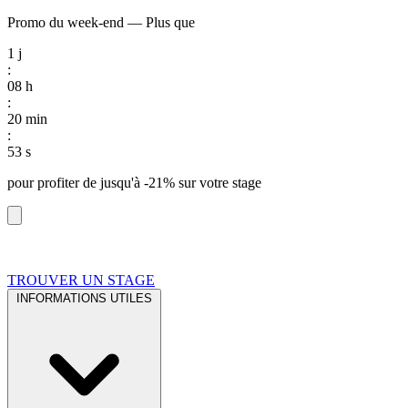
Promo du week-end
—
Plus que
1
j
:
08
h
:
20
min
:
52
s
pour profiter de
jusqu'à -21%
sur votre stage
TROUVER UN STAGE
INFORMATIONS UTILES