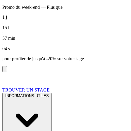
Promo du week-end
—
Plus que
1
j
:
15
h
:
57
min
:
03
s
pour profiter de
jusqu'à -20%
sur votre stage
TROUVER UN STAGE
INFORMATIONS UTILES