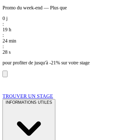
Promo du week-end
—
Plus que
0
j
:
19
h
:
24
min
:
27
s
pour profiter de
jusqu'à -21%
sur votre stage
TROUVER UN STAGE
INFORMATIONS UTILES