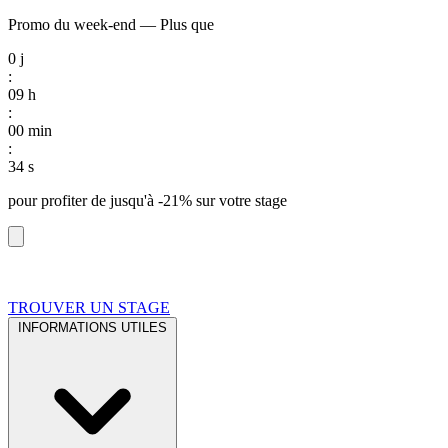
Promo du week-end
—
Plus que
0
j
:
09
h
:
00
min
:
33
s
pour profiter de
jusqu'à -21%
sur votre stage
TROUVER UN STAGE
INFORMATIONS UTILES