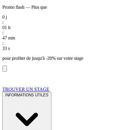
Promo flash
—
Plus que
0
j
:
01
h
:
47
min
:
33
s
pour profiter de
jusqu'à -20%
sur votre stage
TROUVER UN STAGE
INFORMATIONS UTILES