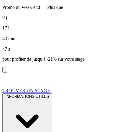
Promo du week-end
—
Plus que
0
j
:
17
h
:
43
min
:
46
s
pour profiter de
jusqu'à -21%
sur votre stage
TROUVER UN STAGE
INFORMATIONS UTILES