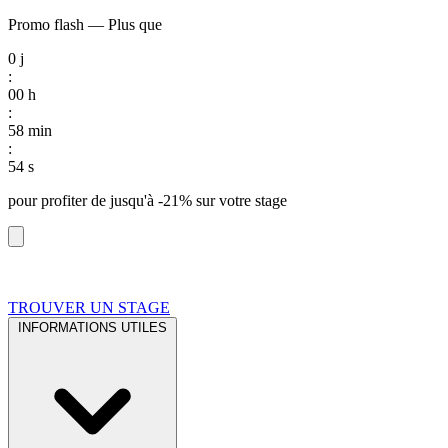
Promo flash
—
Plus que
0
j
:
00
h
:
58
min
:
53
s
pour profiter de
jusqu'à -21%
sur votre stage
TROUVER UN STAGE
INFORMATIONS UTILES