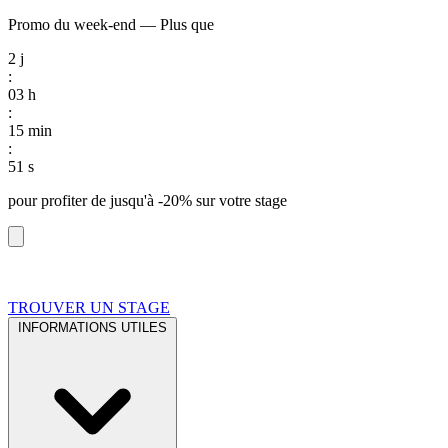
Promo du week-end
—
Plus que
2
j
:
03
h
:
15
min
:
50
s
pour profiter de
jusqu'à -20%
sur votre stage
TROUVER UN STAGE
INFORMATIONS UTILES