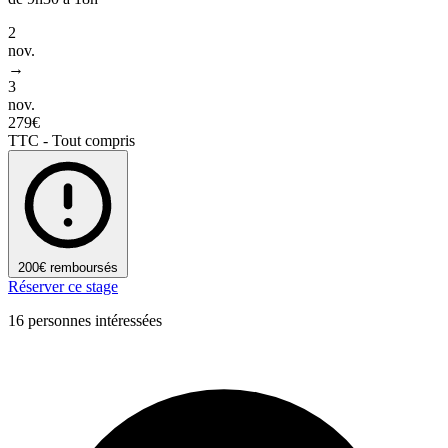
2
nov.
→
3
nov.
279€
TTC - Tout compris
200€ remboursés
Réserver ce stage
16 personnes intéressées