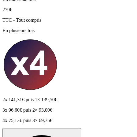
279€
TTC - Tout compris
En plusieurs fois
2x
141,31€
puis 1× 139,50€
3x
96,60€
puis 2× 93,00€
4x
75,13€
puis 3× 69,75€