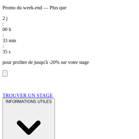
Promo du week-end
—
Plus que
2
j
:
00
h
:
33
min
:
34
s
pour profiter de
jusqu'à -20%
sur votre stage
TROUVER UN STAGE
INFORMATIONS UTILES