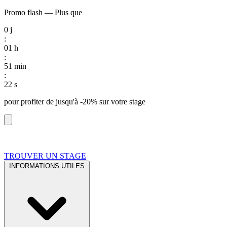
Promo flash
—
Plus que
0
j
:
01
h
:
51
min
:
22
s
pour profiter de
jusqu'à -20%
sur votre stage
TROUVER UN STAGE
INFORMATIONS UTILES