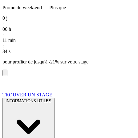
Promo du week-end
—
Plus que
0
j
:
06
h
:
11
min
:
33
s
pour profiter de
jusqu'à -21%
sur votre stage
TROUVER UN STAGE
INFORMATIONS UTILES