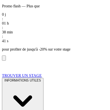
Promo flash
—
Plus que
0
j
:
01
h
:
38
min
:
40
s
pour profiter de
jusqu'à -20%
sur votre stage
TROUVER UN STAGE
INFORMATIONS UTILES