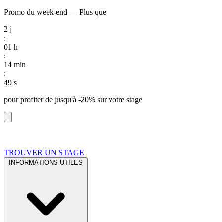
Promo du week-end
—
Plus que
2
j
:
01
h
:
14
min
:
48
s
pour profiter de
jusqu'à -20%
sur votre stage
TROUVER UN STAGE
INFORMATIONS UTILES