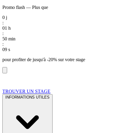
Promo flash
—
Plus que
0
j
:
01
h
:
50
min
:
08
s
pour profiter de
jusqu'à -20%
sur votre stage
TROUVER UN STAGE
INFORMATIONS UTILES