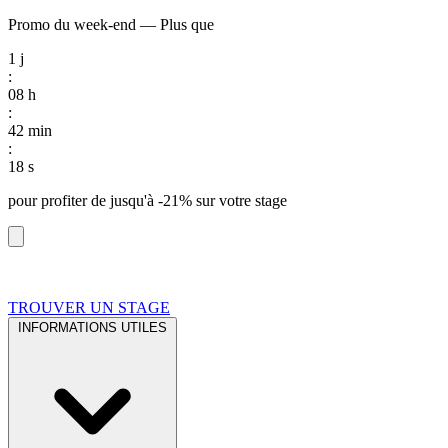
Promo du week-end
—
Plus que
1
j
:
08
h
:
42
min
:
17
s
pour profiter de
jusqu'à -21%
sur votre stage
TROUVER UN STAGE
INFORMATIONS UTILES