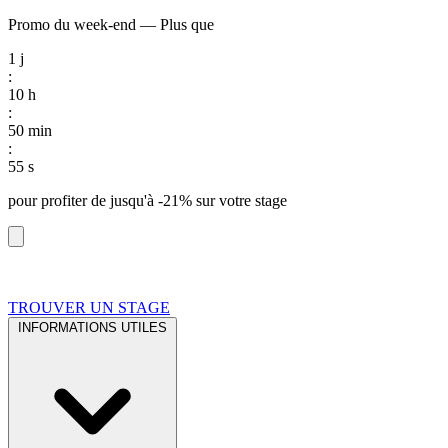
Promo du week-end
—
Plus que
1
j
:
10
h
:
50
min
:
54
s
pour profiter de
jusqu'à -21%
sur votre stage
TROUVER UN STAGE
INFORMATIONS UTILES