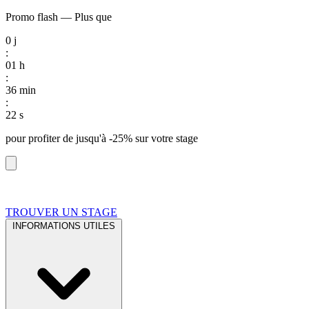
Promo flash
—
Plus que
0
j
:
01
h
:
36
min
:
21
s
pour profiter de
jusqu'à -25%
sur votre stage
TROUVER UN STAGE
INFORMATIONS UTILES