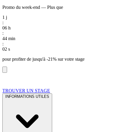
Promo du week-end
—
Plus que
1
j
:
06
h
:
44
min
:
02
s
pour profiter de
jusqu'à -21%
sur votre stage
TROUVER UN STAGE
INFORMATIONS UTILES