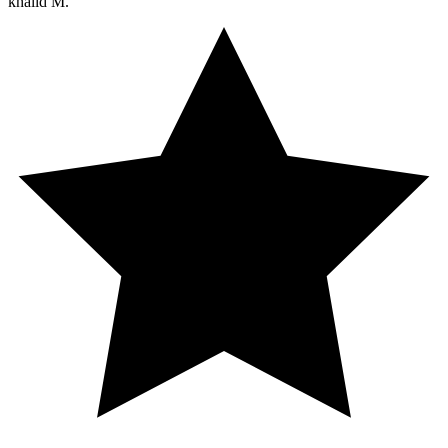
khalid M.