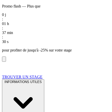
Promo flash
—
Plus que
0
j
:
01
h
:
37
min
:
29
s
pour profiter de
jusqu'à -25%
sur votre stage
TROUVER UN STAGE
INFORMATIONS UTILES