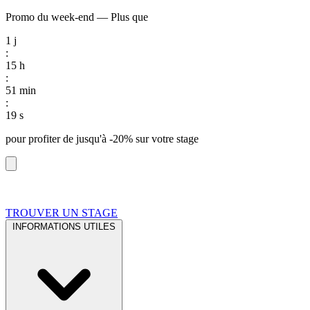
Promo du week-end
—
Plus que
1
j
:
15
h
:
51
min
:
18
s
pour profiter de
jusqu'à -20%
sur votre stage
TROUVER UN STAGE
INFORMATIONS UTILES