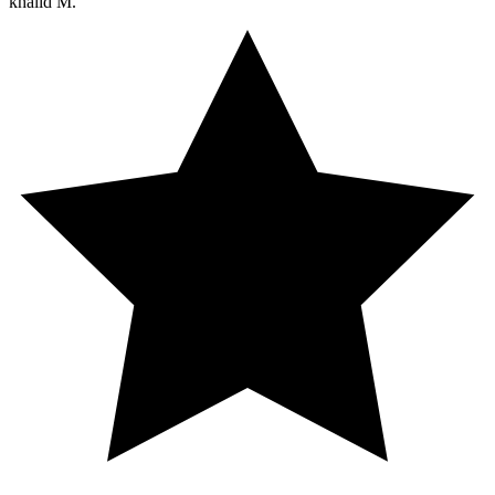
khalid M.