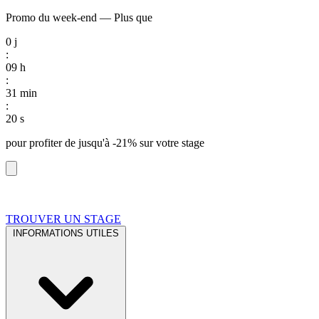
Promo du week-end
—
Plus que
0
j
:
09
h
:
31
min
:
19
s
pour profiter de
jusqu'à -21%
sur votre stage
TROUVER UN STAGE
INFORMATIONS UTILES