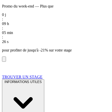
Promo du week-end
—
Plus que
0
j
:
09
h
:
05
min
:
25
s
pour profiter de
jusqu'à -21%
sur votre stage
TROUVER UN STAGE
INFORMATIONS UTILES