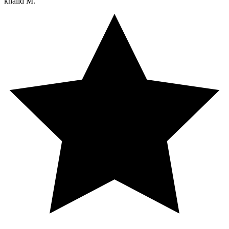
khalid M.