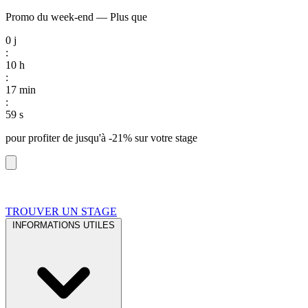
Promo du week-end
—
Plus que
0
j
:
10
h
:
17
min
:
58
s
pour profiter de
jusqu'à -21%
sur votre stage
TROUVER UN STAGE
INFORMATIONS UTILES