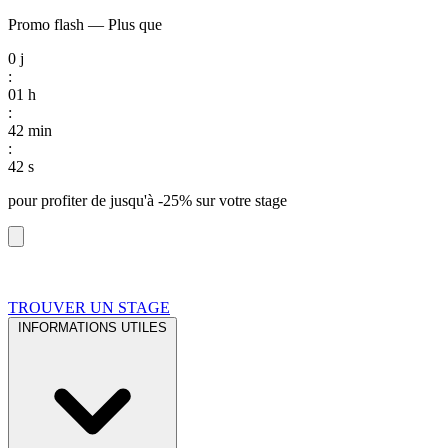
Promo flash
—
Plus que
0
j
:
01
h
:
42
min
:
41
s
pour profiter de
jusqu'à -25%
sur votre stage
TROUVER UN STAGE
INFORMATIONS UTILES