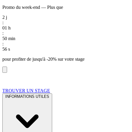
Promo du week-end
—
Plus que
2
j
:
01
h
:
50
min
:
55
s
pour profiter de
jusqu'à -20%
sur votre stage
TROUVER UN STAGE
INFORMATIONS UTILES