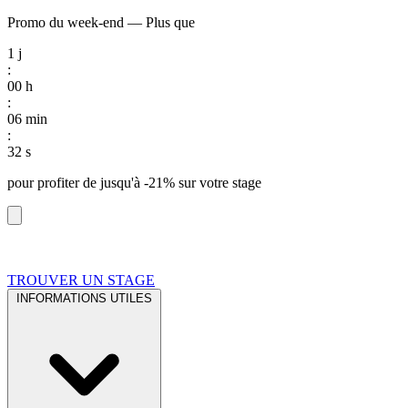
Promo du week-end
—
Plus que
1
j
:
00
h
:
06
min
:
31
s
pour profiter de
jusqu'à -21%
sur votre stage
TROUVER UN STAGE
INFORMATIONS UTILES