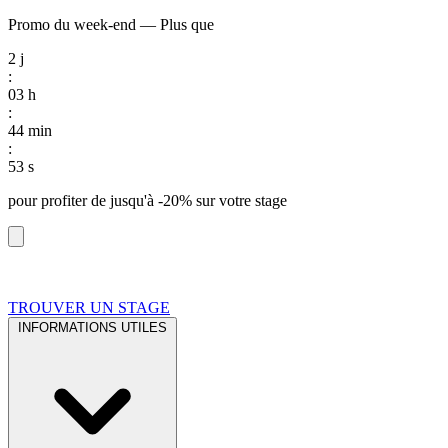
Promo du week-end
—
Plus que
2
j
:
03
h
:
44
min
:
53
s
pour profiter de
jusqu'à -20%
sur votre stage
TROUVER UN STAGE
INFORMATIONS UTILES