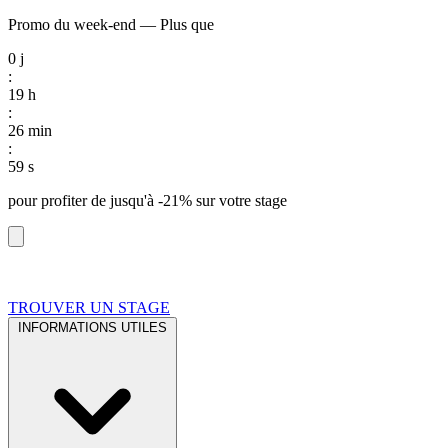
Promo du week-end
—
Plus que
0
j
:
19
h
:
26
min
:
58
s
pour profiter de
jusqu'à -21%
sur votre stage
TROUVER UN STAGE
INFORMATIONS UTILES