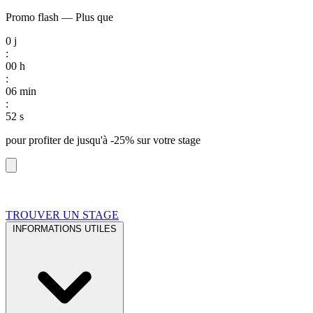
Promo flash
—
Plus que
0
j
:
00
h
:
06
min
:
51
s
pour profiter de
jusqu'à -25%
sur votre stage
TROUVER UN STAGE
INFORMATIONS UTILES