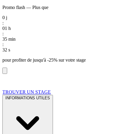
Promo flash
—
Plus que
0
j
:
01
h
:
35
min
:
31
s
pour profiter de
jusqu'à -25%
sur votre stage
TROUVER UN STAGE
INFORMATIONS UTILES